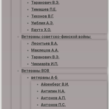
Таранович В.Э.
Тимашев П.Е.
Тихонов В.Г.
Умблия А.Э.
Ядуто Х.О.
Ветераны советско-финской войны
Леонтьев В.А.
Маклецов А.А.
Таранович В.Э.
Чикмарёв И.П.
Ветераны ВОВ
ветераны А-Б
Айзенберг В.И.
Антипин Н.А.
Антонов А.П.
Антонов П.С.