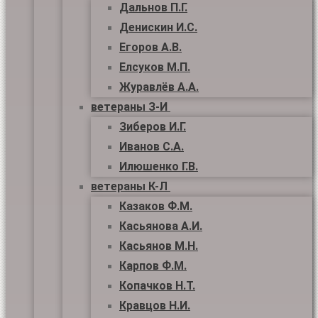
Дальнов П.Г.
Денискин И.С.
Егоров А.В.
Елсуков М.П.
Журавлёв А.А.
ветераны З-И
Зиберов И.Г.
Иванов С.А.
Илюшенко Г.В.
ветераны К-Л
Казаков Ф.М.
Касьянова А.И.
Касьянов М.Н.
Карпов Ф.М.
Копачков Н.Т.
Кравцов Н.И.