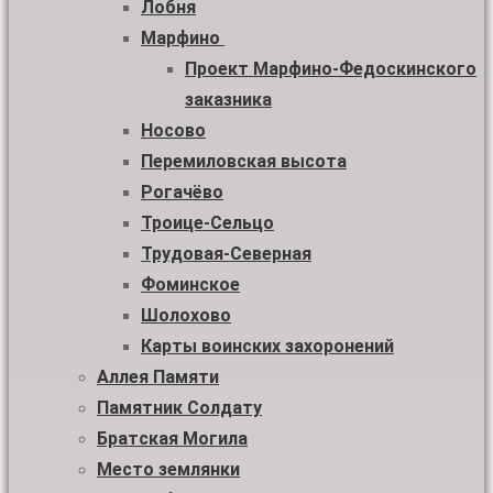
Лобня
Марфино
Проект Марфино-Федоскинского
заказника
Носово
Перемиловская высота
Рогачёво
Троице-Сельцо
Трудовая-Северная
Фоминское
Шолохово
Карты воинских захоронений
Аллея Памяти
Памятник Солдату
Братская Могила
Место землянки