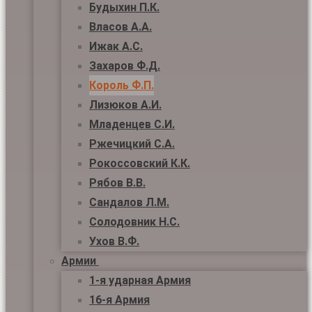
Будыхин П.К.
Власов А.А.
Ижак А.С.
Захаров Ф.Д.
Король Ф.П.
Лизюков А.И.
Младенцев С.И.
Ржечицкий С.А.
Рокоссовский К.К.
Рябов В.В.
Сандалов Л.М.
Солодовник Н.С.
Ухов В.Ф.
Армии
1-я ударная Армия
16-я Армия