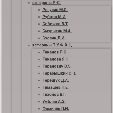
ветераны Р-С
Рагулин М.С.
Рубцов М.И.
Себежко В.Т.
Смурыгин М.А.
Суслин Д.И.
ветераны Т-У-Ф-Х-Ц
Таканов П.С.
Таканова Я.Н.
Таранович В.Э.
Тарарышкин С.П.
Терещук Д.А.
Тимашев П.Е.
Тихонов В.Г.
Умблия А.Э.
Фомичёв П.И.