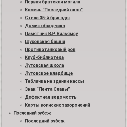
Первая братская могила
Камень “Последний окоп”
Стела 35-й бригады
Домик обходчика
Памятник В.Р. Вильямсу
Шуховская башня
Противотанковый ров
Клуб-библиотека
Луговская школа
Луговское кладбище
Табличка на здании кассы
Знак “Лента Славы”
Дефектная ведомость
Карты воинских захоронений
Последний рубеж
Последний рубеж