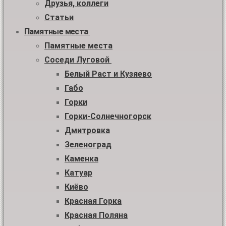
Друзья, коллеги
Статьи
Памятные места
Памятные места
Соседи Луговой
Белый Раст и Кузяево
Габо
Горки
Горки-Солнечногорск
Дмитровка
Зеленоград
Каменка
Катуар
Киёво
Красная Горка
Красная Поляна