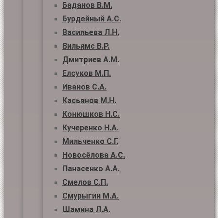
Баданов В.М.
Бурдейный А.С.
Васильева Л.Н.
Вильямс В.Р.
Дмитриев А.М.
Елсуков М.П.
Иванов С.А.
Касьянов М.Н.
Конюшков Н.С.
Кучеренко Н.А.
Мильченко С.Г.
Новосёлова А.С.
Панасенко А.А.
Смелов С.П.
Смурыгин М.А.
Шамина Л.А.