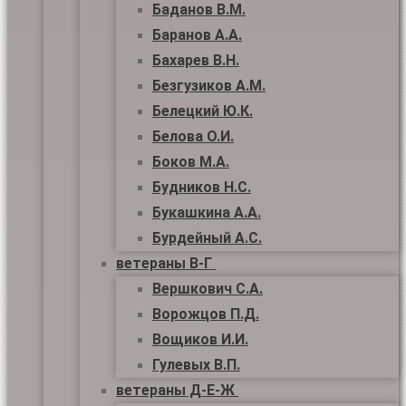
Баданов В.М.
Баранов А.А.
Бахарев В.Н.
Безгузиков А.М.
Белецкий Ю.К.
Белова О.И.
Боков М.А.
Будников Н.С.
Букашкина А.А.
Бурдейный А.С.
ветераны В-Г
Вершкович С.А.
Ворожцов П.Д.
Вощиков И.И.
Гулевых В.П.
ветераны Д-Е-Ж