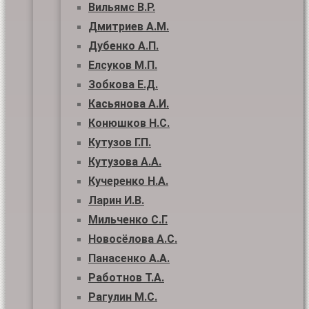
Вильямс В.Р.
Дмитриев А.М.
Дубенко А.П.
Елсуков М.П.
Зобкова Е.Д.
Касьянова А.И.
Конюшков Н.С.
Кутузов Г.П.
Кутузова А.А.
Кучеренко Н.А.
Ларин И.В.
Мильченко С.Г.
Новосёлова А.С.
Панасенко А.А.
Работнов Т.А.
Рагулин М.С.