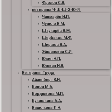
Фролов С.В.
ветераны Ч-Ш-Щ-Э-Ю-Я
Чикмарёв И.П.
Чувило В.М.
Штукарёв В.М.
Щербаков М.Ф.
Ширшов В.А.
Эйшинская С.И.
Юкин Н.П.
Юшкин Н.В.
Ветераны Труда
Айзенберг В.И.
Боков М.А.
Бордюкова М.П.
Букашкина А.А.
Васильева Л.Н.