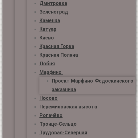
Дмитровка
Зеленоград
Каменка
Катуар
Киёво
Красная Горка
Красная Поляна
Лобня
Марфино
Проект Марфино-Федоскинского
заказника
Носово
Перемиловская высота
Рогачёво
Троице-Сельцо
Трудовая-Северная