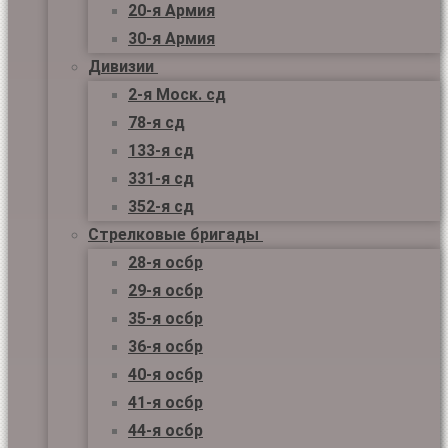
20-я Армия
30-я Армия
Дивизии
2-я Моск. сд
78-я сд
133-я сд
331-я сд
352-я сд
Стрелковые бригады
28-я осбр
29-я осбр
35-я осбр
36-я осбр
40-я осбр
41-я осбр
44-я осбр