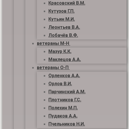
Красовский В.М.
Кутузов Г.П.
Кутьин М.И.
Леонтьев В.А.
Лобачёв В.Ф.
ветераны М-Н
Мазур К.К.
Маклецов А.А.
ветераны О-П
Орленков А.А.
Орлов В.И.
Парчинский А.М.
Плотников Г.С.
Полехин М.П.
Пудаков А.А.
Пчельников Н.И.