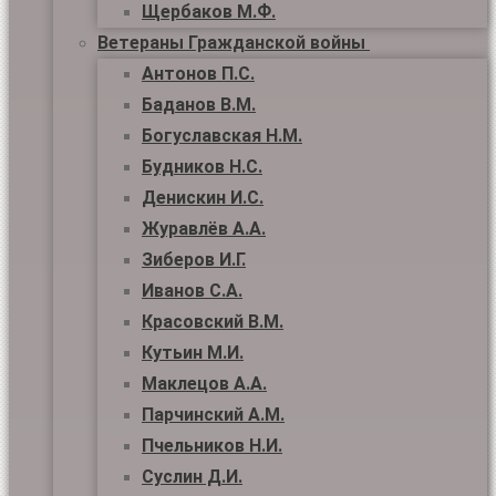
Щербаков М.Ф.
Ветераны Гражданской войны
Антонов П.С.
Баданов В.М.
Богуславская Н.М.
Будников Н.С.
Денискин И.С.
Журавлёв А.А.
Зиберов И.Г.
Иванов С.А.
Красовский В.М.
Кутьин М.И.
Маклецов А.А.
Парчинский А.М.
Пчельников Н.И.
Суслин Д.И.