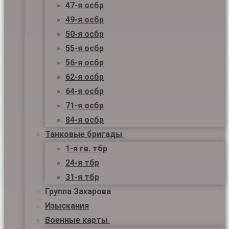
47-я осбр
49-я осбр
50-я осбр
55-я осбр
56-я осбр
62-я осбр
64-я осбр
71-я осбр
84-я осбр
Танковые бригады
1-я гв. тбр
24-я тбр
31-я тбр
Группа Захарова
Изыскания
Военные карты