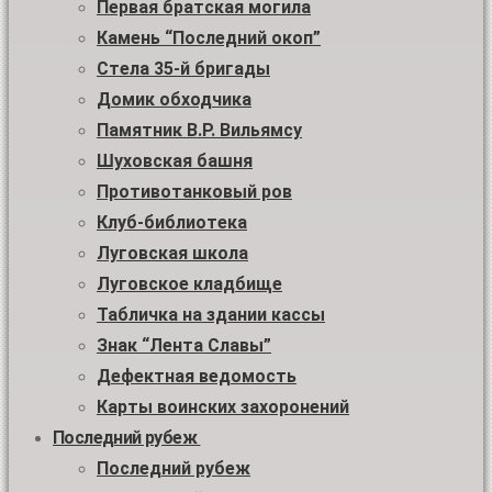
Первая братская могила
Камень “Последний окоп”
Стела 35-й бригады
Домик обходчика
Памятник В.Р. Вильямсу
Шуховская башня
Противотанковый ров
Клуб-библиотека
Луговская школа
Луговское кладбище
Табличка на здании кассы
Знак “Лента Славы”
Дефектная ведомость
Карты воинских захоронений
Последний рубеж
Последний рубеж