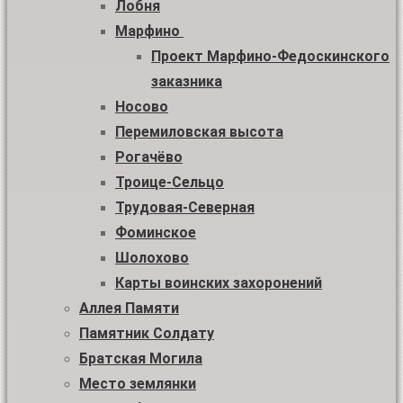
Лобня
Марфино
Проект Марфино-Федоскинского
заказника
Носово
Перемиловская высота
Рогачёво
Троице-Сельцо
Трудовая-Северная
Фоминское
Шолохово
Карты воинских захоронений
Аллея Памяти
Памятник Солдату
Братская Могила
Место землянки