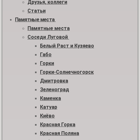
Друзья, коллеги
Статьи
Памятные места
Памятные места
Соседи Луговой
Белый Раст и Кузяево
Габо
Горки
Горки-Солнечногорск
Дмитровка
Зеленоград
Каменка
Катуар
Киёво
Красная Горка
Красная Поляна