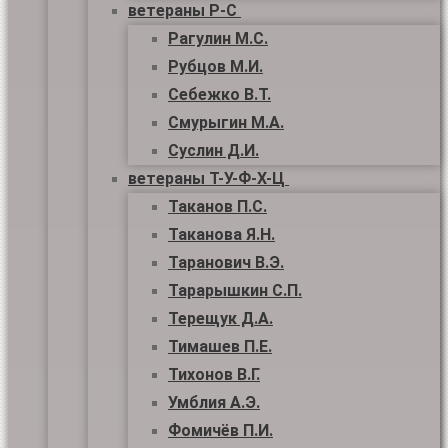
ветераны Р-С
Рагулин М.С.
Рубцов М.И.
Себежко В.Т.
Смурыгин М.А.
Суслин Д.И.
ветераны Т-У-Ф-Х-Ц
Таканов П.С.
Таканова Я.Н.
Таранович В.Э.
Тарарышкин С.П.
Терещук Д.А.
Тимашев П.Е.
Тихонов В.Г.
Умблия А.Э.
Фомичёв П.И.