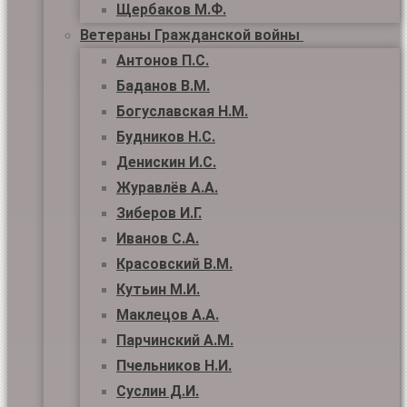
Щербаков М.Ф.
Ветераны Гражданской войны
Антонов П.С.
Баданов В.М.
Богуславская Н.М.
Будников Н.С.
Денискин И.С.
Журавлёв А.А.
Зиберов И.Г.
Иванов С.А.
Красовский В.М.
Кутьин М.И.
Маклецов А.А.
Парчинский А.М.
Пчельников Н.И.
Суслин Д.И.