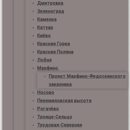
Дмитровка
Зеленоград
Каменка
Катуар
Киёво
Красная Горка
Красная Поляна
Лобня
Марфино
Проект Марфино-Федоскинского
заказника
Носово
Перемиловская высота
Рогачёво
Троице-Сельцо
Трудовая-Северная