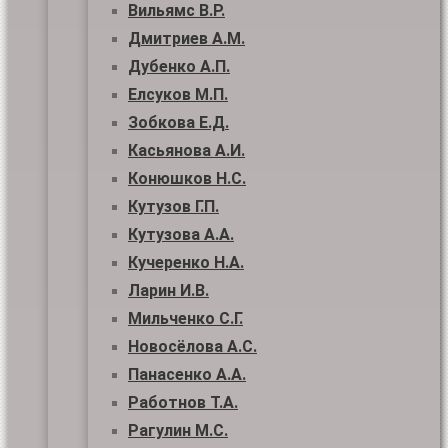
Вильямс В.Р.
Дмитриев А.М.
Дубенко А.П.
Елсуков М.П.
Зобкова Е.Д.
Касьянова А.И.
Конюшков Н.С.
Кутузов Г.П.
Кутузова А.А.
Кучеренко Н.А.
Ларин И.В.
Мильченко С.Г.
Новосёлова А.С.
Панасенко А.А.
Работнов Т.А.
Рагулин М.С.