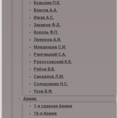
Будыхин П.К.
Власов А.А.
Ижак А.С.
Захаров Ф.Д.
Король Ф.П.
Лизюков А.И.
Младенцев С.И.
Ржечицкий С.А.
Рокоссовский К.К.
Рябов В.В.
Сандалов Л.М.
Солодовник Н.С.
Ухов В.Ф.
Армии
1-я ударная Армия
16-я Армия