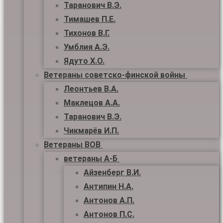
Таранович В.Э.
Тимашев П.Е.
Тихонов В.Г.
Умблия А.Э.
Ядуто Х.О.
Ветераны советско-финской войны
Леонтьев В.А.
Маклецов А.А.
Таранович В.Э.
Чикмарёв И.П.
Ветераны ВОВ
ветераны А-Б
Айзенберг В.И.
Антипин Н.А.
Антонов А.П.
Антонов П.С.