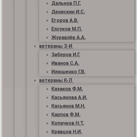
Дальнов П.Г.
Денискин И.С.
Егоров А.В.
Елсуков М.П.
Журавлёв А.А.
ветераны З-И
Зиберов И.Г.
Иванов С.А.
Илюшенко Г.В.
ветераны К-Л
Казаков Ф.М.
Касьянова А.И.
Касьянов М.Н.
Карпов Ф.М.
Копачков Н.Т.
Кравцов Н.И.