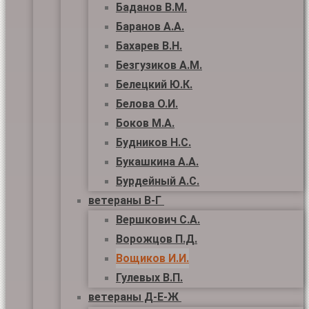
Баданов В.М.
Баранов А.А.
Бахарев В.Н.
Безгузиков А.М.
Белецкий Ю.К.
Белова О.И.
Боков М.А.
Будников Н.С.
Букашкина А.А.
Бурдейный А.С.
ветераны В-Г
Вершкович С.А.
Ворожцов П.Д.
Вощиков И.И.
Гулевых В.П.
ветераны Д-Е-Ж