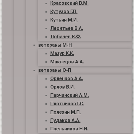
Красовский В.М.
Кутузов Г.П.
Кутьин М.И.
Леонтьев В.А.
Лобачёв В.Ф.
ветераны М-Н
Мазур К.К.
Маклецов А.А.
ветераны О-П
Орленков А.А.
Орлов В.И.
Парчинский А.М.
Плотников Г.С.
Полехин М.П.
Пудаков А.А.
Пчельников Н.И.