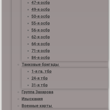
47-я осбр
49-я осбр
50-я осбр
55-я осбр
56-я осбр
62-я осбр
64-я осбр
71-я осбр
84-я осбр
Танковые бригады
1-я гв. тбр
24-я тбр
31-я тбр
Группа Захарова
Изыскания
Военные карты