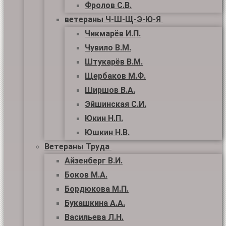
Фролов С.В.
ветераны Ч-Ш-Щ-Э-Ю-Я
Чикмарёв И.П.
Чувило В.М.
Штукарёв В.М.
Щербаков М.Ф.
Ширшов В.А.
Эйшинская С.И.
Юкин Н.П.
Юшкин Н.В.
Ветераны Труда
Айзенберг В.И.
Боков М.А.
Бордюкова М.П.
Букашкина А.А.
Васильева Л.Н.