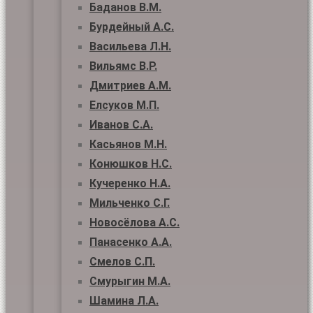
Баданов В.М.
Бурдейный А.С.
Васильева Л.Н.
Вильямс В.Р.
Дмитриев А.М.
Елсуков М.П.
Иванов С.А.
Касьянов М.Н.
Конюшков Н.С.
Кучеренко Н.А.
Мильченко С.Г.
Новосёлова А.С.
Панасенко А.А.
Смелов С.П.
Смурыгин М.А.
Шамина Л.А.