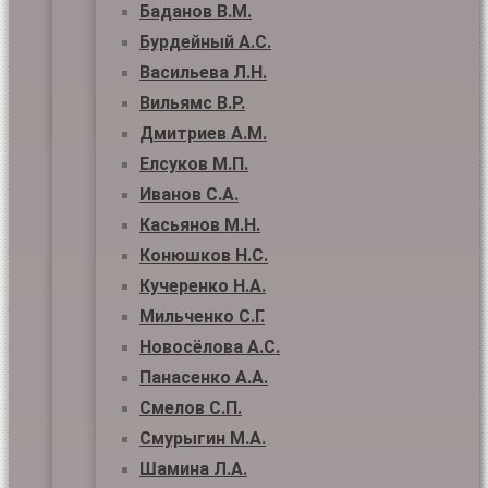
Баданов В.М.
Бурдейный А.С.
Васильева Л.Н.
Вильямс В.Р.
Дмитриев А.М.
Елсуков М.П.
Иванов С.А.
Касьянов М.Н.
Конюшков Н.С.
Кучеренко Н.А.
Мильченко С.Г.
Новосёлова А.С.
Панасенко А.А.
Смелов С.П.
Смурыгин М.А.
Шамина Л.А.