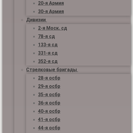
20-я Армия
30-я Армия
Дивизии
2-я Моск. сд
78-я сд
133-я сд
331-я сд
352-я сд
Стрелковые бригады
28-я осбр
29-я осбр
35-я осбр
36-я осбр
40-я осбр
41-я осбр
44-я осбр