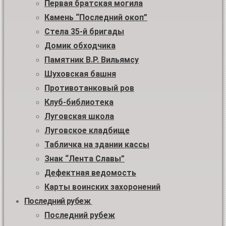
Первая братская могила
Камень “Последний окоп”
Стела 35-й бригады
Домик обходчика
Памятник В.Р. Вильямсу
Шуховская башня
Противотанковый ров
Клуб-библиотека
Луговская школа
Луговское кладбище
Табличка на здании кассы
Знак “Лента Славы”
Дефектная ведомость
Карты воинских захоронений
Последний рубеж
Последний рубеж