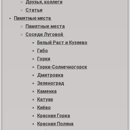
Друзья, коллеги
Статьи
Памятные места
Памятные места
Соседи Луговой
Белый Раст и Кузяево
Габо
Горки
Горки-Солнечногорск
Дмитровка
Зеленоград
Каменка
Катуар
Киёво
Красная Горка
Красная Поляна