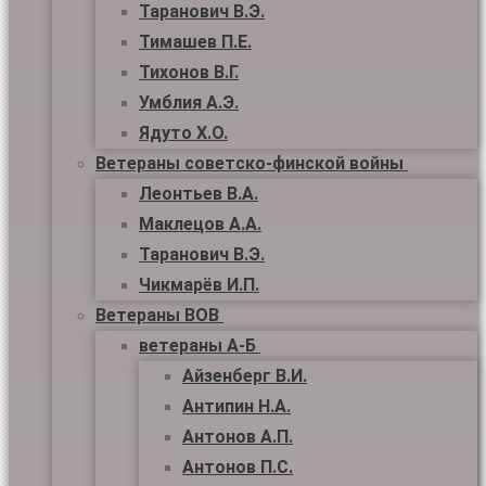
Таранович В.Э.
Тимашев П.Е.
Тихонов В.Г.
Умблия А.Э.
Ядуто Х.О.
Ветераны советско-финской войны
Леонтьев В.А.
Маклецов А.А.
Таранович В.Э.
Чикмарёв И.П.
Ветераны ВОВ
ветераны А-Б
Айзенберг В.И.
Антипин Н.А.
Антонов А.П.
Антонов П.С.