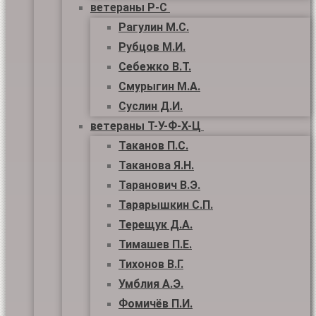
ветераны Р-С
Рагулин М.С.
Рубцов М.И.
Себежко В.Т.
Смурыгин М.А.
Суслин Д.И.
ветераны Т-У-Ф-Х-Ц
Таканов П.С.
Таканова Я.Н.
Таранович В.Э.
Тарарышкин С.П.
Терещук Д.А.
Тимашев П.Е.
Тихонов В.Г.
Умблия А.Э.
Фомичёв П.И.