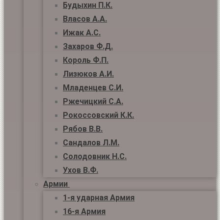
Будыхин П.К.
Власов А.А.
Ижак А.С.
Захаров Ф.Д.
Король Ф.П.
Лизюков А.И.
Младенцев С.И.
Ржечицкий С.А.
Рокоссовский К.К.
Рябов В.В.
Сандалов Л.М.
Солодовник Н.С.
Ухов В.Ф.
Армии
1-я ударная Армия
16-я Армия