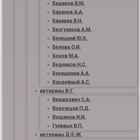
Баданов В.М.
Баранов А.А.
Бахарев В.Н.
Безгузиков А.М.
Белецкий Ю.К.
Белова О.И.
Боков М.А.
Будников Н.С.
Букашкина А.А.
Бурдейный А.С.
ветераны В-Г
Вершкович С.А.
Ворожцов П.Д.
Вощиков И.И.
Гулевых В.П.
ветераны Д-Е-Ж