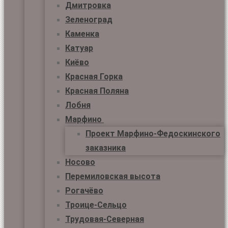
Дмитровка
Зеленоград
Каменка
Катуар
Киёво
Красная Горка
Красная Поляна
Лобня
Марфино
Проект Марфино-Федоскинского
заказника
Носово
Перемиловская высота
Рогачёво
Троице-Сельцо
Трудовая-Северная