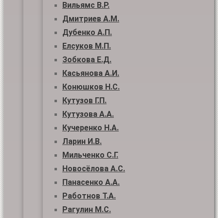
Вильямс В.Р.
Дмитриев А.М.
Дубенко А.П.
Елсуков М.П.
Зобкова Е.Д.
Касьянова А.И.
Конюшков Н.С.
Кутузов Г.П.
Кутузова А.А.
Кучеренко Н.А.
Ларин И.В.
Мильченко С.Г.
Новосёлова А.С.
Панасенко А.А.
Работнов Т.А.
Рагулин М.С.