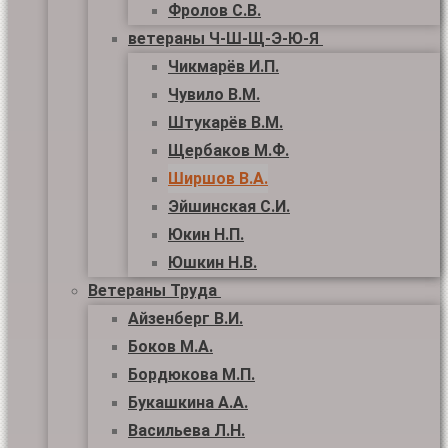
Фролов С.В.
ветераны Ч-Ш-Щ-Э-Ю-Я
Чикмарёв И.П.
Чувило В.М.
Штукарёв В.М.
Щербаков М.Ф.
Ширшов В.А.
Эйшинская С.И.
Юкин Н.П.
Юшкин Н.В.
Ветераны Труда
Айзенберг В.И.
Боков М.А.
Бордюкова М.П.
Букашкина А.А.
Васильева Л.Н.