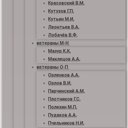
Красовский В.М.
Кутузов Г.П.
Кутьин М.И.
Леонтьев В.А.
Лобачёв В.Ф.
ветераны М-Н
Мазур К.К.
Маклецов А.А.
ветераны О-П
Орленков А.А.
Орлов В.И.
Парчинский А.М.
Плотников Г.С.
Полехин М.П.
Пудаков А.А.
Пчельников Н.И.