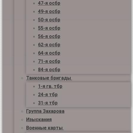
47-я осбр
49-я осбр
50-я осбр
55-я осбр
56-я осбр
62-я осбр
64-я осбр
71-я осбр
84-я осбр
Танковые бригады
1-я гв. тбр
24-я тбр
31-я тбр
Группа Захарова
Изыскания
Военные карты