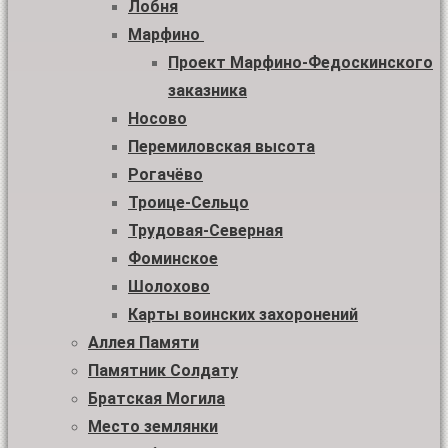
Лобня
Марфино
Проект Марфино-Федоскинского
заказника
Носово
Перемиловская высота
Рогачёво
Троице-Сельцо
Трудовая-Северная
Фоминское
Шолохово
Карты воинских захоронений
Аллея Памяти
Памятник Солдату
Братская Могила
Место землянки