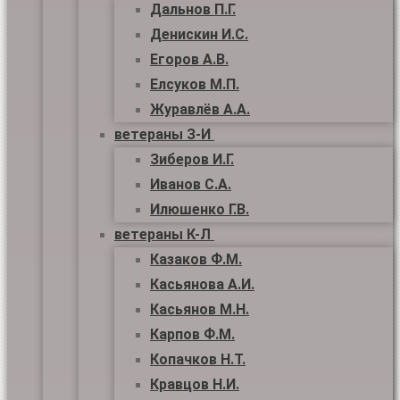
Дальнов П.Г.
Денискин И.С.
Егоров А.В.
Елсуков М.П.
Журавлёв А.А.
ветераны З-И
Зиберов И.Г.
Иванов С.А.
Илюшенко Г.В.
ветераны К-Л
Казаков Ф.М.
Касьянова А.И.
Касьянов М.Н.
Карпов Ф.М.
Копачков Н.Т.
Кравцов Н.И.