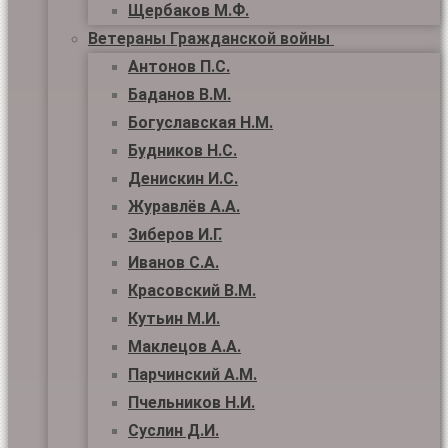
Щербаков М.Ф.
Ветераны Гражданской войны
Антонов П.С.
Баданов В.М.
Богуславская Н.М.
Будников Н.С.
Денискин И.С.
Журавлёв А.А.
Зиберов И.Г.
Иванов С.А.
Красовский В.М.
Кутьин М.И.
Маклецов А.А.
Парчинский А.М.
Пчельников Н.И.
Суслин Д.И.