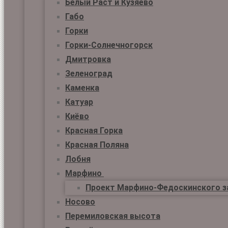
Белый Раст и Кузяево
Габо
Горки
Горки-Солнечногорск
Дмитровка
Зеленоград
Каменка
Катуар
Киёво
Красная Горка
Красная Поляна
Лобня
Марфино
Проект Марфино-Федоскинского з
Носово
Перемиловская высота