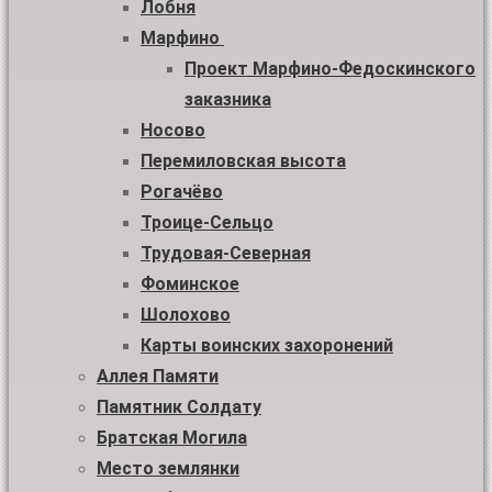
Лобня
Марфино
Проект Марфино-Федоскинского
заказника
Носово
Перемиловская высота
Рогачёво
Троице-Сельцо
Трудовая-Северная
Фоминское
Шолохово
Карты воинских захоронений
Аллея Памяти
Памятник Солдату
Братская Могила
Место землянки