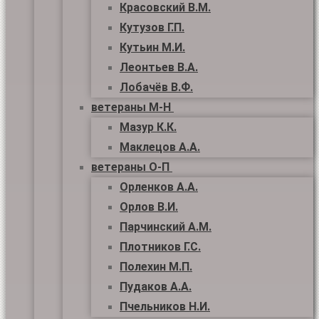
Красовский В.М.
Кутузов Г.П.
Кутьин М.И.
Леонтьев В.А.
Лобачёв В.Ф.
ветераны М-Н
Мазур К.К.
Маклецов А.А.
ветераны О-П
Орленков А.А.
Орлов В.И.
Парчинский А.М.
Плотников Г.С.
Полехин М.П.
Пудаков А.А.
Пчельников Н.И.