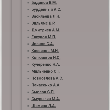
Баданов В.М.
Бурдейный А.С.
Васильева Л.Н.
Вильямс В.Р.
Дмитриев А.М.
Елсуков М.П.
Иванов С.А.
Касьянов М.Н.
Конюшков Н.С.
Кучеренко Н.А.
Мильченко С.Г.
Новосёлова А.С.
Панасенко А.А.
Смелов С.П.
Смурыгин М.А.
Шамина Л.А.