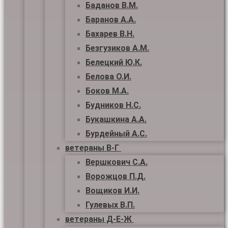
Баданов В.М.
Баранов А.А.
Бахарев В.Н.
Безгузиков А.М.
Белецкий Ю.К.
Белова О.И.
Боков М.А.
Будников Н.С.
Букашкина А.А.
Бурдейный А.С.
ветераны В-Г
Вершкович С.А.
Ворожцов П.Д.
Вощиков И.И.
Гулевых В.П.
ветераны Д-Е-Ж