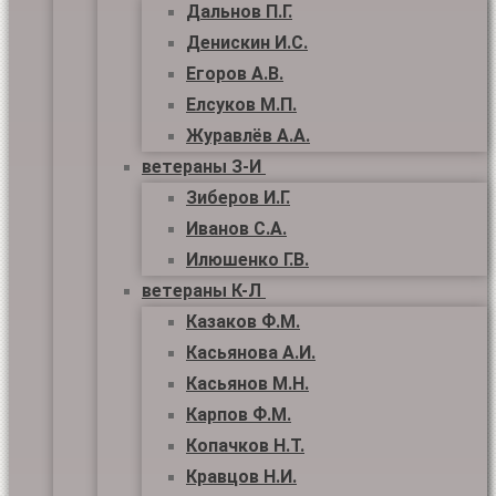
Дальнов П.Г.
Денискин И.С.
Егоров А.В.
Елсуков М.П.
Журавлёв А.А.
ветераны З-И
Зиберов И.Г.
Иванов С.А.
Илюшенко Г.В.
ветераны К-Л
Казаков Ф.М.
Касьянова А.И.
Касьянов М.Н.
Карпов Ф.М.
Копачков Н.Т.
Кравцов Н.И.