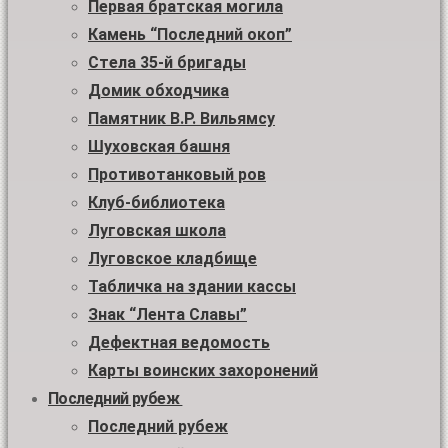
Первая братская могила
Камень “Последний окоп”
Стела 35-й бригады
Домик обходчика
Памятник В.Р. Вильямсу
Шуховская башня
Противотанковый ров
Клуб-библиотека
Луговская школа
Луговское кладбище
Табличка на здании кассы
Знак “Лента Славы”
Дефектная ведомость
Карты воинских захоронений
Последний рубеж
Последний рубеж