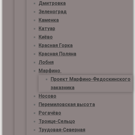
Дмитровка
Зеленоград
Каменка
Катуар
Киёво
Красная Горка
Красная Поляна
Лобня
Марфино
Проект Марфино-Федоскинского
заказника
Носово
Перемиловская высота
Рогачёво
Троице-Сельцо
Трудовая-Северная