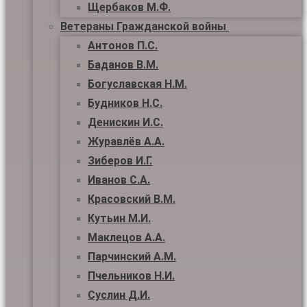
Щербаков М.Ф.
Ветераны Гражданской войны
Антонов П.С.
Баданов В.М.
Богуславская Н.М.
Будников Н.С.
Денискин И.С.
Журавлёв А.А.
Зиберов И.Г.
Иванов С.А.
Красовский В.М.
Кутьин М.И.
Маклецов А.А.
Парчинский А.М.
Пчельников Н.И.
Суслин Д.И.