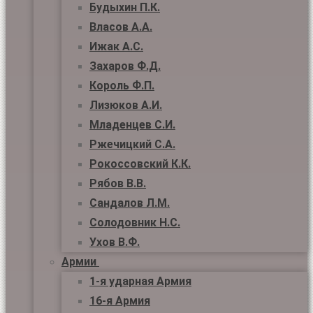
Будыхин П.К.
Власов А.А.
Ижак А.С.
Захаров Ф.Д.
Король Ф.П.
Лизюков А.И.
Младенцев С.И.
Ржечицкий С.А.
Рокоссовский К.К.
Рябов В.В.
Сандалов Л.М.
Солодовник Н.С.
Ухов В.Ф.
Армии
1-я ударная Армия
16-я Армия