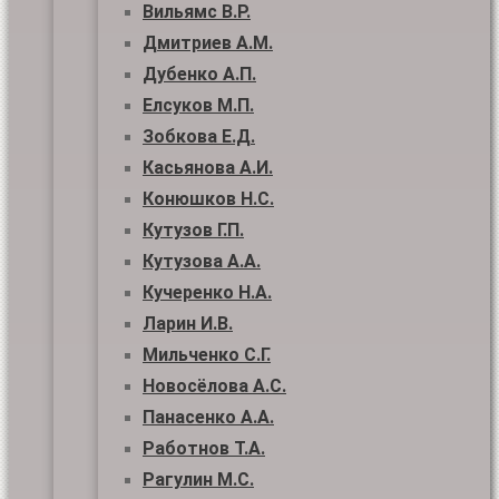
Вильямс В.Р.
Дмитриев А.М.
Дубенко А.П.
Елсуков М.П.
Зобкова Е.Д.
Касьянова А.И.
Конюшков Н.С.
Кутузов Г.П.
Кутузова А.А.
Кучеренко Н.А.
Ларин И.В.
Мильченко С.Г.
Новосёлова А.С.
Панасенко А.А.
Работнов Т.А.
Рагулин М.С.