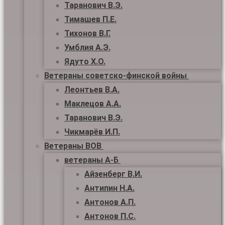
Таранович В.Э.
Тимашев П.Е.
Тихонов В.Г.
Умблия А.Э.
Ядуто Х.О.
Ветераны советско-финской войны
Леонтьев В.А.
Маклецов А.А.
Таранович В.Э.
Чикмарёв И.П.
Ветераны ВОВ
ветераны А-Б
Айзенберг В.И.
Антипин Н.А.
Антонов А.П.
Антонов П.С.