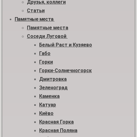
Друзья, коллеги
Статьи
Памятные места
Памятные места
Соседи Луговой
Белый Раст и Кузяево
Габо
Горки
Горки-Солнечногорск
Дмитровка
Зеленоград
Каменка
Катуар
Киёво
Красная Горка
Красная Поляна