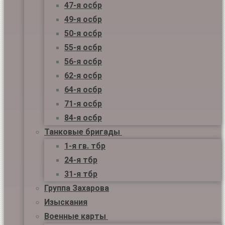
47-я осбр
49-я осбр
50-я осбр
55-я осбр
56-я осбр
62-я осбр
64-я осбр
71-я осбр
84-я осбр
Танковые бригады
1-я гв. тбр
24-я тбр
31-я тбр
Группа Захарова
Изыскания
Военные карты