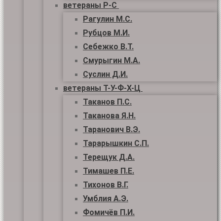
ветераны Р-С
Рагулин М.С.
Рубцов М.И.
Себежко В.Т.
Смурыгин М.А.
Суслин Д.И.
ветераны Т-У-Ф-Х-Ц
Таканов П.С.
Таканова Я.Н.
Таранович В.Э.
Тарарышкин С.П.
Терещук Д.А.
Тимашев П.Е.
Тихонов В.Г.
Умблия А.Э.
Фомичёв П.И.