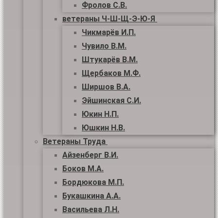
Фролов С.В.
ветераны Ч-Ш-Щ-Э-Ю-Я
Чикмарёв И.П.
Чувило В.М.
Штукарёв В.М.
Щербаков М.Ф.
Ширшов В.А.
Эйшинская С.И.
Юкин Н.П.
Юшкин Н.В.
Ветераны Труда
Айзенберг В.И.
Боков М.А.
Бордюкова М.П.
Букашкина А.А.
Васильева Л.Н.