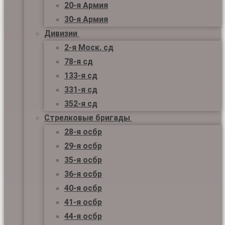
20-я Армия
30-я Армия
Дивизии
2-я Моск. сд
78-я сд
133-я сд
331-я сд
352-я сд
Стрелковые бригады
28-я осбр
29-я осбр
35-я осбр
36-я осбр
40-я осбр
41-я осбр
44-я осбр