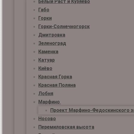
Белый Раст и Кузяево
Габо
Горки
Горки-Солнечногорск
Дмитровка
Зеленоград
Каменка
Катуар
Киёво
Красная Горка
Красная Поляна
Лобня
Марфино
Проект Марфино-Федоскинского з
Носово
Перемиловская высота