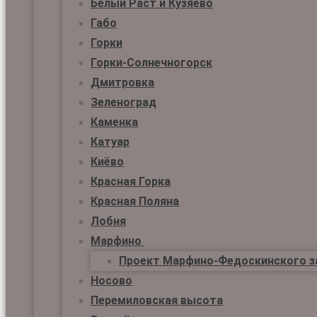
Белый Раст и Кузяево
Габо
Горки
Горки-Солнечногорск
Дмитровка
Зеленоград
Каменка
Катуар
Киёво
Красная Горка
Красная Поляна
Лобня
Марфино
Проект Марфино-Федоскинского з
Носово
Перемиловская высота