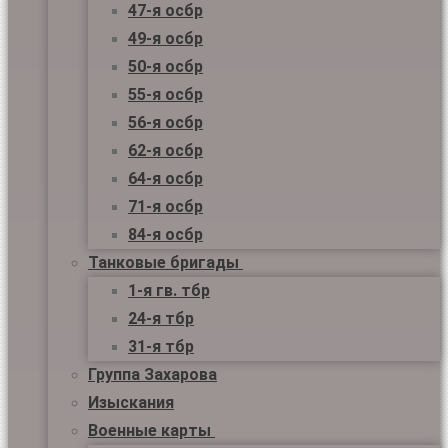
47-я осбр
49-я осбр
50-я осбр
55-я осбр
56-я осбр
62-я осбр
64-я осбр
71-я осбр
84-я осбр
Танковые бригады
1-я гв. тбр
24-я тбр
31-я тбр
Группа Захарова
Изыскания
Военные карты