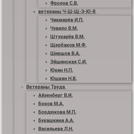
Фролов С.В.
ветераны Ч-Ш-Щ-Э-Ю-Я
Чикмарёв И.П.
Чувило В.М.
Штукарёв В.М.
Щербаков М.Ф.
Ширшов В.А.
Эйшинская С.И.
Юкин Н.П.
Юшкин Н.В.
Ветераны Труда
Айзенберг В.И.
Боков М.А.
Бордюкова М.П.
Букашкина А.А.
Васильева Л.Н.