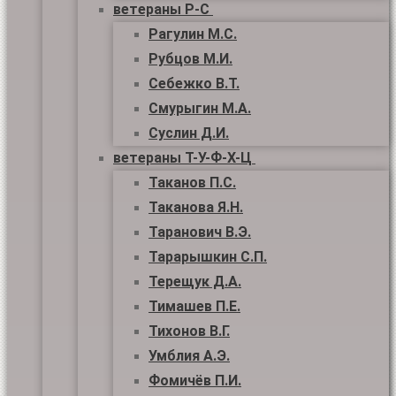
ветераны Р-С
Рагулин М.С.
Рубцов М.И.
Себежко В.Т.
Смурыгин М.А.
Суслин Д.И.
ветераны Т-У-Ф-Х-Ц
Таканов П.С.
Таканова Я.Н.
Таранович В.Э.
Тарарышкин С.П.
Терещук Д.А.
Тимашев П.Е.
Тихонов В.Г.
Умблия А.Э.
Фомичёв П.И.