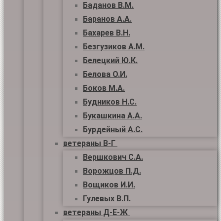
Баданов В.М.
Баранов А.А.
Бахарев В.Н.
Безгузиков А.М.
Белецкий Ю.К.
Белова О.И.
Боков М.А.
Будников Н.С.
Букашкина А.А.
Бурдейный А.С.
ветераны В-Г
Вершкович С.А.
Ворожцов П.Д.
Вощиков И.И.
Гулевых В.П.
ветераны Д-Е-Ж