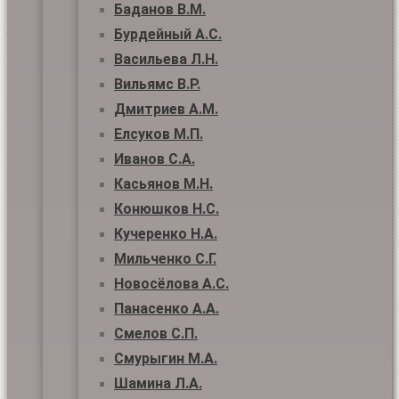
Баданов В.М.
Бурдейный А.С.
Васильева Л.Н.
Вильямс В.Р.
Дмитриев А.М.
Елсуков М.П.
Иванов С.А.
Касьянов М.Н.
Конюшков Н.С.
Кучеренко Н.А.
Мильченко С.Г.
Новосёлова А.С.
Панасенко А.А.
Смелов С.П.
Смурыгин М.А.
Шамина Л.А.