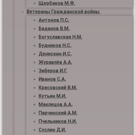
Щербаков М.Ф.
Ветераны Гражданской войны
Антонов П.С.
Баданов В.М.
Богуславская Н.М.
Будников Н.С.
Денискин И.С.
Журавлёв А.А.
Зиберов И.Г.
Иванов С.А.
Красовский В.М.
Кутьин М.И.
Маклецов А.А.
Парчинский А.М.
Пчельников Н.И.
Суслин Д.И.