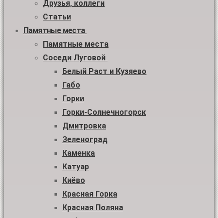
Друзья, коллеги
Статьи
Памятные места
Памятные места
Соседи Луговой
Белый Раст и Кузяево
Габо
Горки
Горки-Солнечногорск
Дмитровка
Зеленоград
Каменка
Катуар
Киёво
Красная Горка
Красная Поляна