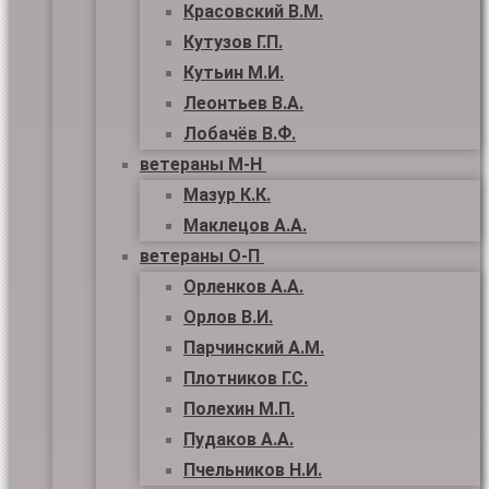
Красовский В.М.
Кутузов Г.П.
Кутьин М.И.
Леонтьев В.А.
Лобачёв В.Ф.
ветераны М-Н
Мазур К.К.
Маклецов А.А.
ветераны О-П
Орленков А.А.
Орлов В.И.
Парчинский А.М.
Плотников Г.С.
Полехин М.П.
Пудаков А.А.
Пчельников Н.И.