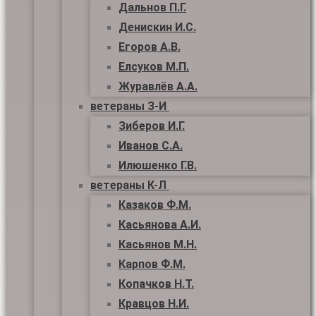
Дальнов П.Г.
Денискин И.С.
Егоров А.В.
Елсуков М.П.
Журавлёв А.А.
ветераны З-И
Зиберов И.Г.
Иванов С.А.
Илюшенко Г.В.
ветераны К-Л
Казаков Ф.М.
Касьянова А.И.
Касьянов М.Н.
Карпов Ф.М.
Копачков Н.Т.
Кравцов Н.И.