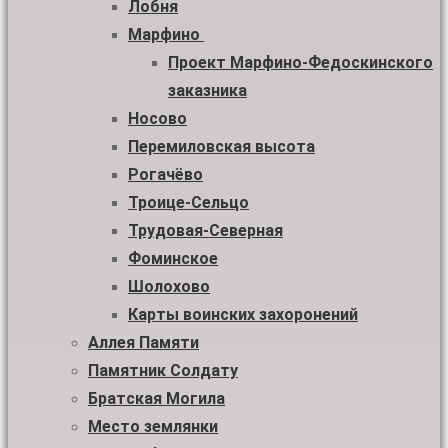
Лобня
Марфино
Проект Марфино-Федоскинского
заказника
Носово
Перемиловская высота
Рогачёво
Троице-Сельцо
Трудовая-Северная
Фоминское
Шолохово
Карты воинских захоронений
Аллея Памяти
Памятник Солдату
Братская Могила
Место землянки