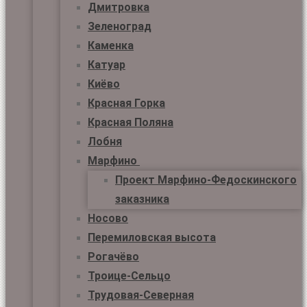
Дмитровка
Зеленоград
Каменка
Катуар
Киёво
Красная Горка
Красная Поляна
Лобня
Марфино
Проект Марфино-Федоскинского
заказника
Носово
Перемиловская высота
Рогачёво
Троице-Сельцо
Трудовая-Северная