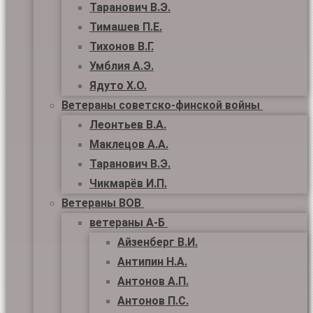
Таранович В.Э.
Тимашев П.Е.
Тихонов В.Г.
Умблия А.Э.
Ядуто Х.О.
Ветераны советско-финской войны
Леонтьев В.А.
Маклецов А.А.
Таранович В.Э.
Чикмарёв И.П.
Ветераны ВОВ
ветераны А-Б
Айзенберг В.И.
Антипин Н.А.
Антонов А.П.
Антонов П.С.