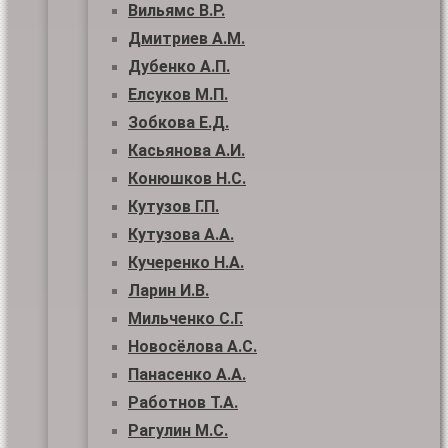
Вильямс В.Р.
Дмитриев А.М.
Дубенко А.П.
Елсуков М.П.
Зобкова Е.Д.
Касьянова А.И.
Конюшков Н.С.
Кутузов Г.П.
Кутузова А.А.
Кучеренко Н.А.
Ларин И.В.
Мильченко С.Г.
Новосёлова А.С.
Панасенко А.А.
Работнов Т.А.
Рагулин М.С.