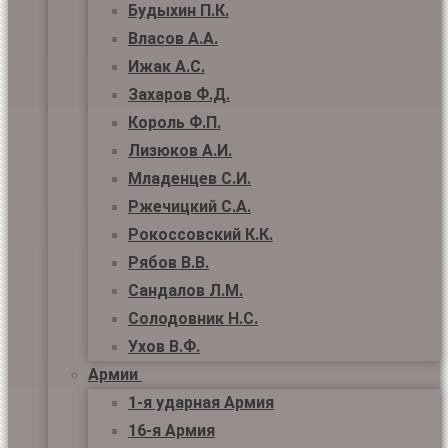
Будыхин П.К.
Власов А.А.
Ижак А.С.
Захаров Ф.Д.
Король Ф.П.
Лизюков А.И.
Младенцев С.И.
Ржечицкий С.А.
Рокоссовский К.К.
Рябов В.В.
Сандалов Л.М.
Солодовник Н.С.
Ухов В.Ф.
Армии
1-я ударная Армия
16-я Армия