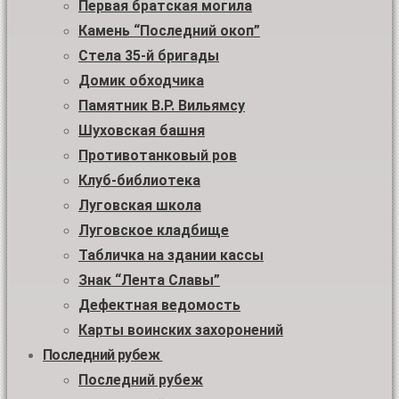
Первая братская могила
Камень “Последний окоп”
Стела 35-й бригады
Домик обходчика
Памятник В.Р. Вильямсу
Шуховская башня
Противотанковый ров
Клуб-библиотека
Луговская школа
Луговское кладбище
Табличка на здании кассы
Знак “Лента Славы”
Дефектная ведомость
Карты воинских захоронений
Последний рубеж
Последний рубеж