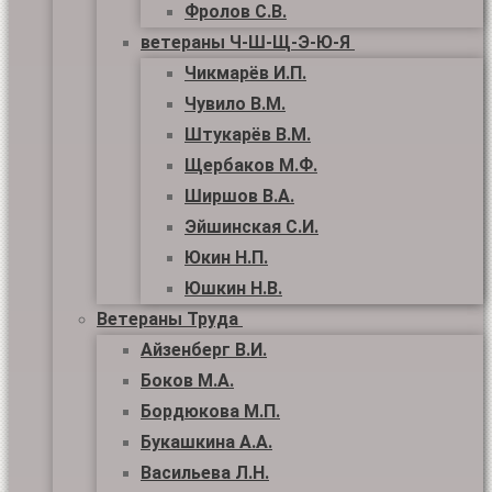
Фролов С.В.
ветераны Ч-Ш-Щ-Э-Ю-Я
Чикмарёв И.П.
Чувило В.М.
Штукарёв В.М.
Щербаков М.Ф.
Ширшов В.А.
Эйшинская С.И.
Юкин Н.П.
Юшкин Н.В.
Ветераны Труда
Айзенберг В.И.
Боков М.А.
Бордюкова М.П.
Букашкина А.А.
Васильева Л.Н.