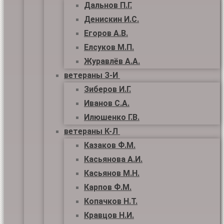
Дальнов П.Г.
Денискин И.С.
Егоров А.В.
Елсуков М.П.
Журавлёв А.А.
ветераны З-И
Зиберов И.Г.
Иванов С.А.
Илюшенко Г.В.
ветераны К-Л
Казаков Ф.М.
Касьянова А.И.
Касьянов М.Н.
Карпов Ф.М.
Копачков Н.Т.
Кравцов Н.И.