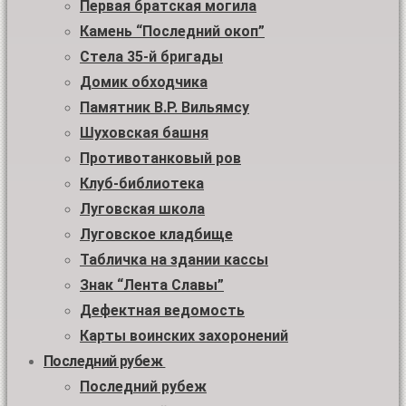
Первая братская могила
Камень “Последний окоп”
Стела 35-й бригады
Домик обходчика
Памятник В.Р. Вильямсу
Шуховская башня
Противотанковый ров
Клуб-библиотека
Луговская школа
Луговское кладбище
Табличка на здании кассы
Знак “Лента Славы”
Дефектная ведомость
Карты воинских захоронений
Последний рубеж
Последний рубеж