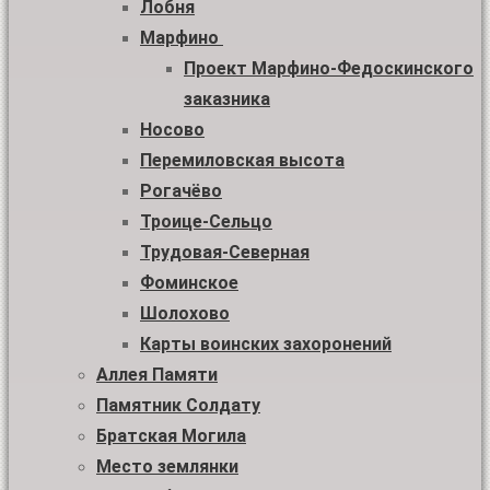
Лобня
Марфино
Проект Марфино-Федоскинского
заказника
Носово
Перемиловская высота
Рогачёво
Троице-Сельцо
Трудовая-Северная
Фоминское
Шолохово
Карты воинских захоронений
Аллея Памяти
Памятник Солдату
Братская Могила
Место землянки