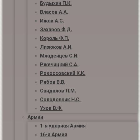
Будыхин П.К.
Власов А.А.
Ижак А.С.
Захаров Ф.Д.
Король Ф.П.
Лизюков А.И.
Младенцев С.И.
Ржечицкий С.А.
Рокоссовский К.К.
Рябов В.В.
Сандалов Л.М.
Солодовник Н.С.
Ухов В.Ф.
Армии
1-я ударная Армия
16-я Армия