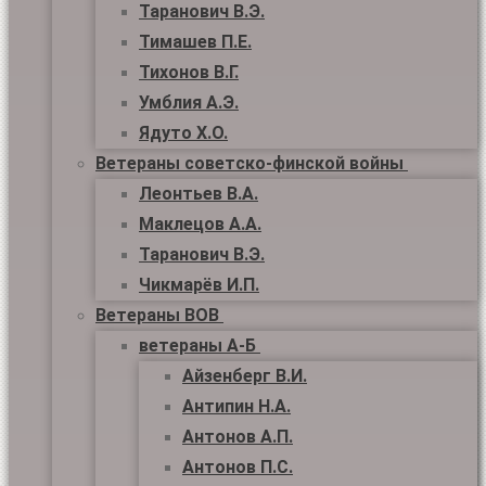
Таранович В.Э.
Тимашев П.Е.
Тихонов В.Г.
Умблия А.Э.
Ядуто Х.О.
Ветераны советско-финской войны
Леонтьев В.А.
Маклецов А.А.
Таранович В.Э.
Чикмарёв И.П.
Ветераны ВОВ
ветераны А-Б
Айзенберг В.И.
Антипин Н.А.
Антонов А.П.
Антонов П.С.