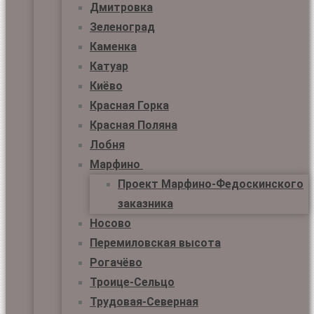
Дмитровка
Зеленоград
Каменка
Катуар
Киёво
Красная Горка
Красная Поляна
Лобня
Марфино
Проект Марфино-Федоскинского
заказника
Носово
Перемиловская высота
Рогачёво
Троице-Сельцо
Трудовая-Северная