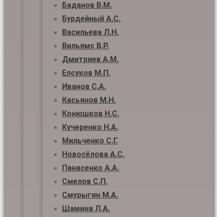
Баданов В.М.
Бурдейный А.С.
Васильева Л.Н.
Вильямс В.Р.
Дмитриев А.М.
Елсуков М.П.
Иванов С.А.
Касьянов М.Н.
Конюшков Н.С.
Кучеренко Н.А.
Мильченко С.Г.
Новосёлова А.С.
Панасенко А.А.
Смелов С.П.
Смурыгин М.А.
Шамина Л.А.