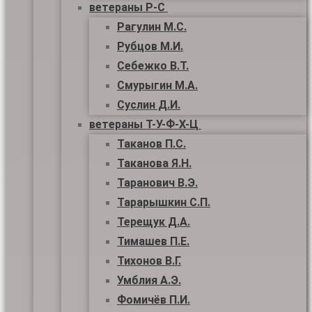
ветераны Р-С
Рагулин М.С.
Рубцов М.И.
Себежко В.Т.
Смурыгин М.А.
Суслин Д.И.
ветераны Т-У-Ф-Х-Ц
Таканов П.С.
Таканова Я.Н.
Таранович В.Э.
Тарарышкин С.П.
Терещук Д.А.
Тимашев П.Е.
Тихонов В.Г.
Умблия А.Э.
Фомичёв П.И.