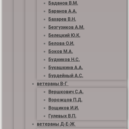
Баданов В.М.
Баранов А.А.
Бахарев В.Н.
Безгузиков А.М.
Белецкий Ю.К.
Белова О.И.
Боков М.А.
Будников Н.С.
Букашкина А.А.
Бурдейный А.С.
ветераны В-Г
Вершкович С.А.
Ворожцов П.Д.
Вощиков И.И.
Гулевых В.П.
ветераны Д-Е-Ж