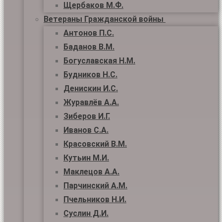
Щербаков М.Ф.
Ветераны Гражданской войны
Антонов П.С.
Баданов В.М.
Богуславская Н.М.
Будников Н.С.
Денискин И.С.
Журавлёв А.А.
Зиберов И.Г.
Иванов С.А.
Красовский В.М.
Кутьин М.И.
Маклецов А.А.
Парчинский А.М.
Пчельников Н.И.
Суслин Д.И.