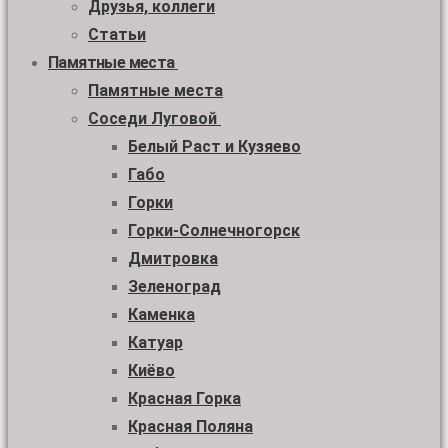
Друзья, коллеги
Статьи
Памятные места
Памятные места
Соседи Луговой
Белый Раст и Кузяево
Габо
Горки
Горки-Солнечногорск
Дмитровка
Зеленоград
Каменка
Катуар
Киёво
Красная Горка
Красная Поляна