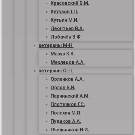
Красовский В.М.
Кутузов Г.П.
Кутьин М.И.
Леонтьев В.А.
Лобачёв В.Ф.
ветераны М-Н
Мазур К.К.
Маклецов А.А.
ветераны О-П
Орленков А.А.
Орлов В.И.
Парчинский А.М.
Плотников Г.С.
Полехин М.П.
Пудаков А.А.
Пчельников Н.И.