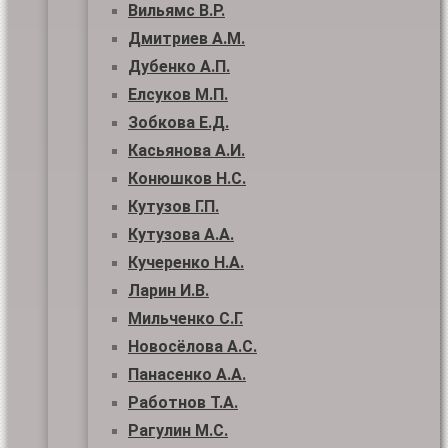
Вильямс В.Р.
Дмитриев А.М.
Дубенко А.П.
Елсуков М.П.
Зобкова Е.Д.
Касьянова А.И.
Конюшков Н.С.
Кутузов Г.П.
Кутузова А.А.
Кучеренко Н.А.
Ларин И.В.
Мильченко С.Г.
Новосёлова А.С.
Панасенко А.А.
Работнов Т.А.
Рагулин М.С.