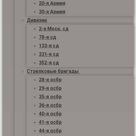
20-я Армия
30-я Армия
Дивизии
2-я Моск. сд
78-я сд
133-я сд
331-я сд
352-я сд
Стрелковые бригады
28-я осбр
29-я осбр
35-я осбр
36-я осбр
40-я осбр
41-я осбр
44-я осбр