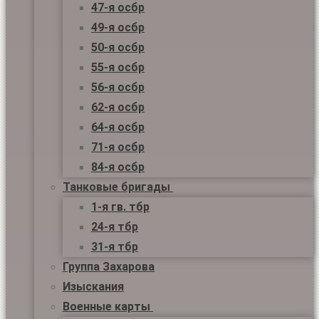
47-я осбр
49-я осбр
50-я осбр
55-я осбр
56-я осбр
62-я осбр
64-я осбр
71-я осбр
84-я осбр
Танковые бригады
1-я гв. тбр
24-я тбр
31-я тбр
Группа Захарова
Изыскания
Военные карты