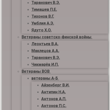
Таранович В.Э.
Тимашев П.Е.
Тихонов В.Г.
Умблия А.Э.
Ядуто Х.О.
Ветераны советско-финской войны
Леонтьев В.А.
Маклецов А.А.
Таранович В.Э.
Чикмарёв И.П.
Ветераны ВОВ
ветераны А-Б
Айзенберг В.И.
Антипин Н.А.
Антонов А.П.
Антонов П.С.