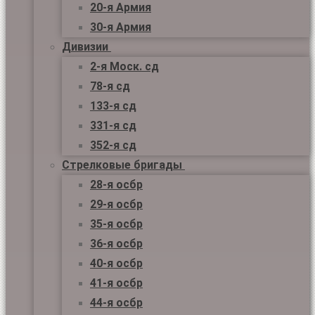
20-я Армия
30-я Армия
Дивизии
2-я Моск. сд
78-я сд
133-я сд
331-я сд
352-я сд
Стрелковые бригады
28-я осбр
29-я осбр
35-я осбр
36-я осбр
40-я осбр
41-я осбр
44-я осбр