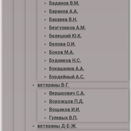
Баданов В.М.
Баранов А.А.
Бахарев В.Н.
Безгузиков А.М.
Белецкий Ю.К.
Белова О.И.
Боков М.А.
Будников Н.С.
Букашкина А.А.
Бурдейный А.С.
ветераны В-Г
Вершкович С.А.
Ворожцов П.Д.
Вощиков И.И.
Гулевых В.П.
ветераны Д-Е-Ж