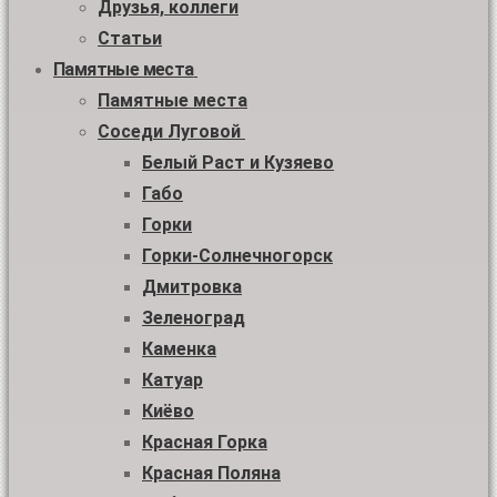
Друзья, коллеги
Статьи
Памятные места
Памятные места
Соседи Луговой
Белый Раст и Кузяево
Габо
Горки
Горки-Солнечногорск
Дмитровка
Зеленоград
Каменка
Катуар
Киёво
Красная Горка
Красная Поляна