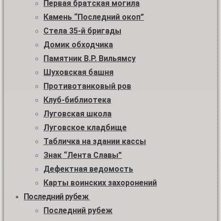
Первая братская могила
Камень “Последний окоп”
Стела 35-й бригады
Домик обходчика
Памятник В.Р. Вильямсу
Шуховская башня
Противотанковый ров
Клуб-библиотека
Луговская школа
Луговское кладбище
Табличка на здании кассы
Знак “Лента Славы”
Дефектная ведомость
Карты воинских захоронений
Последний рубеж
Последний рубеж