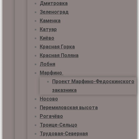
Дмитровка
Зеленоград
Каменка
Катуар
Киёво
Красная Горка
Красная Поляна
Лобня
Марфино
Проект Марфино-Федоскинского
заказника
Носово
Перемиловская высота
Рогачёво
Троице-Сельцо
Трудовая-Северная