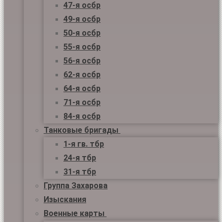
47-я осбр
49-я осбр
50-я осбр
55-я осбр
56-я осбр
62-я осбр
64-я осбр
71-я осбр
84-я осбр
Танковые бригады
1-я гв. тбр
24-я тбр
31-я тбр
Группа Захарова
Изыскания
Военные карты