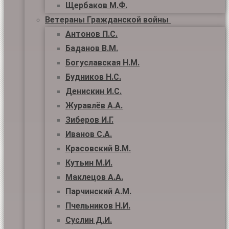
Щербаков М.Ф.
Ветераны Гражданской войны
Антонов П.С.
Баданов В.М.
Богуславская Н.М.
Будников Н.С.
Денискин И.С.
Журавлёв А.А.
Зиберов И.Г.
Иванов С.А.
Красовский В.М.
Кутьин М.И.
Маклецов А.А.
Парчинский А.М.
Пчельников Н.И.
Суслин Д.И.