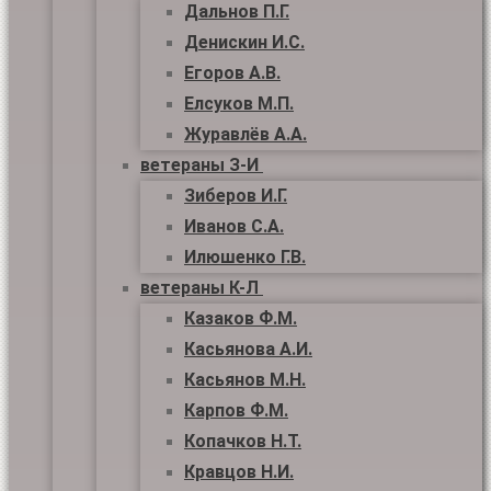
Дальнов П.Г.
Денискин И.С.
Егоров А.В.
Елсуков М.П.
Журавлёв А.А.
ветераны З-И
Зиберов И.Г.
Иванов С.А.
Илюшенко Г.В.
ветераны К-Л
Казаков Ф.М.
Касьянова А.И.
Касьянов М.Н.
Карпов Ф.М.
Копачков Н.Т.
Кравцов Н.И.