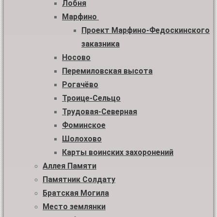
Лобня
Марфино
Проект Марфино-Федоскинского
заказника
Носово
Перемиловская высота
Рогачёво
Троице-Сельцо
Трудовая-Северная
Фоминское
Шолохово
Карты воинских захоронений
Аллея Памяти
Памятник Солдату
Братская Могила
Место землянки