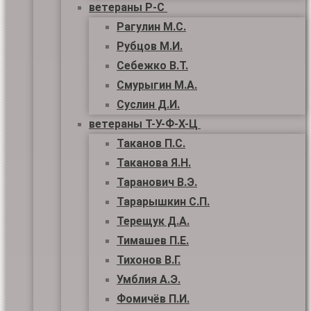
ветераны Р-С
Рагулин М.С.
Рубцов М.И.
Себежко В.Т.
Смурыгин М.А.
Суслин Д.И.
ветераны Т-У-Ф-Х-Ц
Таканов П.С.
Таканова Я.Н.
Таранович В.Э.
Тарарышкин С.П.
Терещук Д.А.
Тимашев П.Е.
Тихонов В.Г.
Умблия А.Э.
Фомичёв П.И.