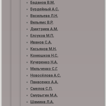
Баданов В.М.
Бурдейный А.С.
Васильева Л.Н.
Вильямс В.Р.
Дмитриев А.М.
Елсуков М.П.
Иванов С.А.
Касьянов М.Н.
Конюшков Н.С.
Кучеренко Н.А.
Мильченко С.Г.
Новосёлова А.С.
Панасенко А.А.
Смелов С.П.
Смурыгин М.А.
Шамина Л.А.