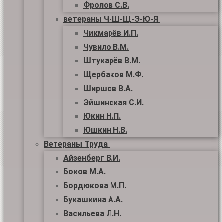
Фролов С.В.
ветераны Ч-Ш-Щ-Э-Ю-Я
Чикмарёв И.П.
Чувило В.М.
Штукарёв В.М.
Щербаков М.Ф.
Ширшов В.А.
Эйшинская С.И.
Юкин Н.П.
Юшкин Н.В.
Ветераны Труда
Айзенберг В.И.
Боков М.А.
Бордюкова М.П.
Букашкина А.А.
Васильева Л.Н.