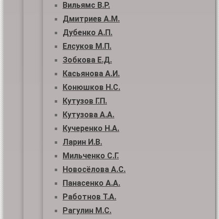
Вильямс В.Р.
Дмитриев А.М.
Дубенко А.П.
Елсуков М.П.
Зобкова Е.Д.
Касьянова А.И.
Конюшков Н.С.
Кутузов Г.П.
Кутузова А.А.
Кучеренко Н.А.
Ларин И.В.
Мильченко С.Г.
Новосёлова А.С.
Панасенко А.А.
Работнов Т.А.
Рагулин М.С.