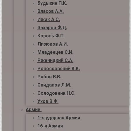
Будыхин П.К.
Власов А.А.
Ижак А.С.
Захаров Ф.Д.
Король Ф.П.
Лизюков А.И.
Младенцев С.И.
Ржечицкий С.А.
Рокоссовский К.К.
Рябов В.В.
Сандалов Л.М.
Солодовник Н.С.
Ухов В.Ф.
Армии
1-я ударная Армия
16-я Армия