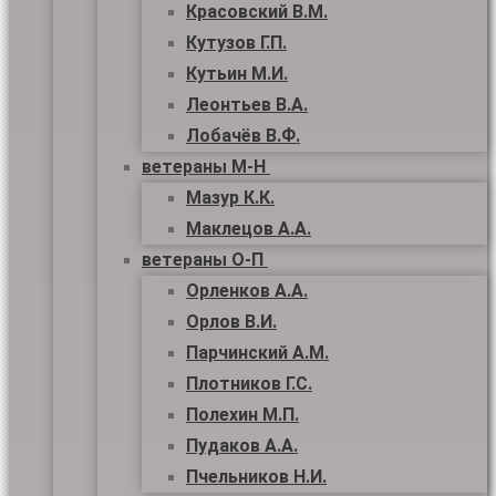
Красовский В.М.
Кутузов Г.П.
Кутьин М.И.
Леонтьев В.А.
Лобачёв В.Ф.
ветераны М-Н
Мазур К.К.
Маклецов А.А.
ветераны О-П
Орленков А.А.
Орлов В.И.
Парчинский А.М.
Плотников Г.С.
Полехин М.П.
Пудаков А.А.
Пчельников Н.И.