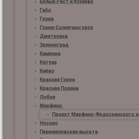
Белый Раст и Кузяево
Габо
Горки
Горки-Солнечногорск
Дмитровка
Зеленоград
Каменка
Катуар
Киёво
Красная Горка
Красная Поляна
Лобня
Марфино
Проект Марфино-Федоскинского з
Носово
Перемиловская высота