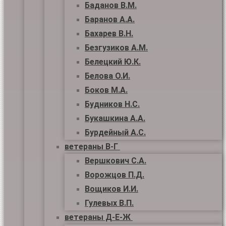
Баданов В.М.
Баранов А.А.
Бахарев В.Н.
Безгузиков А.М.
Белецкий Ю.К.
Белова О.И.
Боков М.А.
Будников Н.С.
Букашкина А.А.
Бурдейный А.С.
ветераны В-Г
Вершкович С.А.
Ворожцов П.Д.
Вощиков И.И.
Гулевых В.П.
ветераны Д-Е-Ж