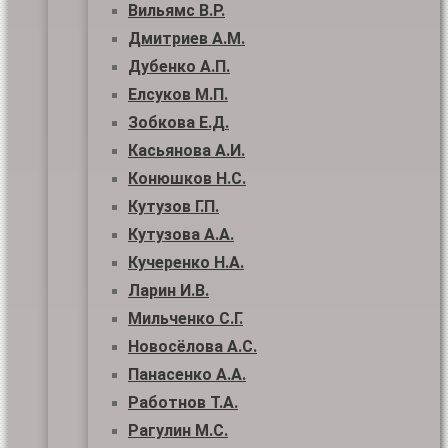
Вильямс В.Р.
Дмитриев А.М.
Дубенко А.П.
Елсуков М.П.
Зобкова Е.Д.
Касьянова А.И.
Конюшков Н.С.
Кутузов Г.П.
Кутузова А.А.
Кучеренко Н.А.
Ларин И.В.
Мильченко С.Г.
Новосёлова А.С.
Панасенко А.А.
Работнов Т.А.
Рагулин М.С.