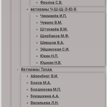
Фролов С.В.
ветераны Ч-Ш-Щ-Э-Ю-Я
Чикмарёв И.П.
Чувило В.М.
Штукарёв В.М.
Щербаков М.Ф.
Ширшов В.А.
Эйшинская С.И.
Юкин Н.П.
Юшкин Н.В.
Ветераны Труда
Айзенберг В.И.
Боков М.А.
Бордюкова М.П.
Букашкина А.А.
Васильева Л.Н.