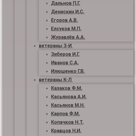
Дальнов П.Г.
Денискин И.С.
Егоров А.В.
Елсуков М.П.
Журавлёв А.А.
ветераны З-И
Зиберов И.Г.
Иванов С.А.
Илюшенко Г.В.
ветераны К-Л
Казаков Ф.М.
Касьянова А.И.
Касьянов М.Н.
Карпов Ф.М.
Копачков Н.Т.
Кравцов Н.И.