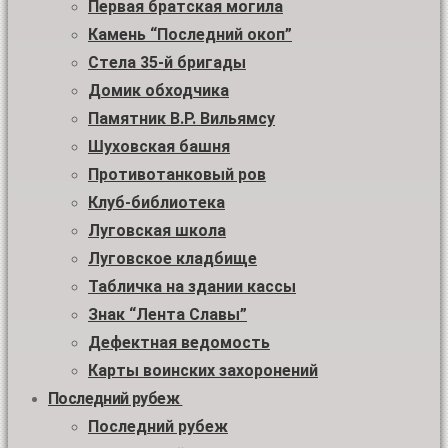
Первая братская могила
Камень “Последний окоп”
Стела 35-й бригады
Домик обходчика
Памятник В.Р. Вильямсу
Шуховская башня
Противотанковый ров
Клуб-библиотека
Луговская школа
Луговское кладбище
Табличка на здании кассы
Знак “Лента Славы”
Дефектная ведомость
Карты воинских захоронений
Последний рубеж
Последний рубеж