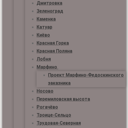
Дмитровка
Зеленоград
Каменка
Катуар
Киёво
Красная Горка
Красная Поляна
Лобня
Марфино
Проект Марфино-Федоскинского
заказника
Носово
Перемиловская высота
Рогачёво
Троице-Сельцо
Трудовая-Северная