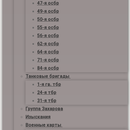
47-я осбр
49-я осбр
50-я осбр
55-я осбр
56-я осбр
62-я осбр
64-я осбр
71-я осбр
84-я осбр
Танковые бригады
1-я гв. тбр
24-я тбр
31-я тбр
Группа Захарова
Изыскания
Военные карты