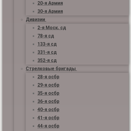
20-я Армия
30-я Армия
Дивизии
2-я Моск. сд
78-я сд
133-я сд
331-я сд
352-я сд
Стрелковые бригады
28-я осбр
29-я осбр
35-я осбр
36-я осбр
40-я осбр
41-я осбр
44-я осбр