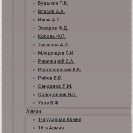
Будыхин П.К.
Власов А.А.
Ижак А.С.
Захаров Ф.Д.
Король Ф.П.
Лизюков А.И.
Младенцев С.И.
Ржечицкий С.А.
Рокоссовский К.К.
Рябов В.В.
Сандалов Л.М.
Солодовник Н.С.
Ухов В.Ф.
Армии
1-я ударная Армия
16-я Армия