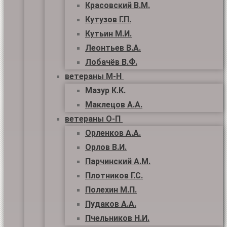
Красовский В.М.
Кутузов Г.П.
Кутьин М.И.
Леонтьев В.А.
Лобачёв В.Ф.
ветераны М-Н
Мазур К.К.
Маклецов А.А.
ветераны О-П
Орленков А.А.
Орлов В.И.
Парчинский А.М.
Плотников Г.С.
Полехин М.П.
Пудаков А.А.
Пчельников Н.И.