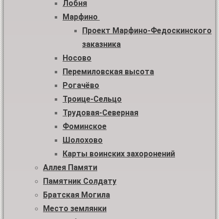
Лобня
Марфино
Проект Марфино-Федоскинского
заказника
Носово
Перемиловская высота
Рогачёво
Троице-Сельцо
Трудовая-Северная
Фоминское
Шолохово
Карты воинских захоронений
Аллея Памяти
Памятник Солдату
Братская Могила
Место землянки