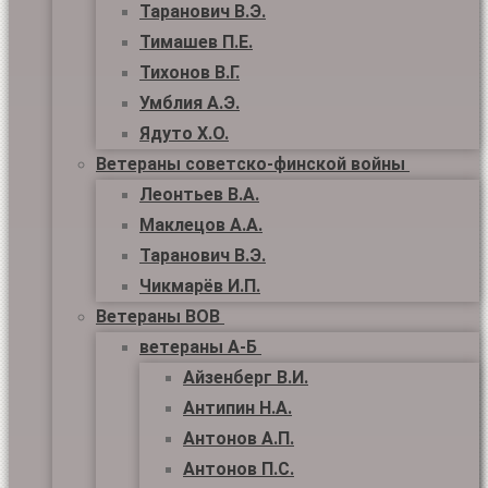
Таранович В.Э.
Тимашев П.Е.
Тихонов В.Г.
Умблия А.Э.
Ядуто Х.О.
Ветераны советско-финской войны
Леонтьев В.А.
Маклецов А.А.
Таранович В.Э.
Чикмарёв И.П.
Ветераны ВОВ
ветераны А-Б
Айзенберг В.И.
Антипин Н.А.
Антонов А.П.
Антонов П.С.