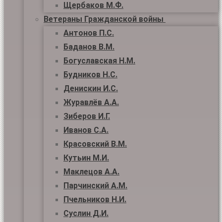
Щербаков М.Ф.
Ветераны Гражданской войны
Антонов П.С.
Баданов В.М.
Богуславская Н.М.
Будников Н.С.
Денискин И.С.
Журавлёв А.А.
Зиберов И.Г.
Иванов С.А.
Красовский В.М.
Кутьин М.И.
Маклецов А.А.
Парчинский А.М.
Пчельников Н.И.
Суслин Д.И.