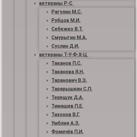
ветераны Р-С
Рагулин М.С.
Рубцов М.И.
Себежко В.Т.
Смурыгин М.А.
Суслин Д.И.
ветераны Т-У-Ф-Х-Ц
Таканов П.С.
Таканова Я.Н.
Таранович В.Э.
Тарарышкин С.П.
Терещук Д.А.
Тимашев П.Е.
Тихонов В.Г.
Умблия А.Э.
Фомичёв П.И.