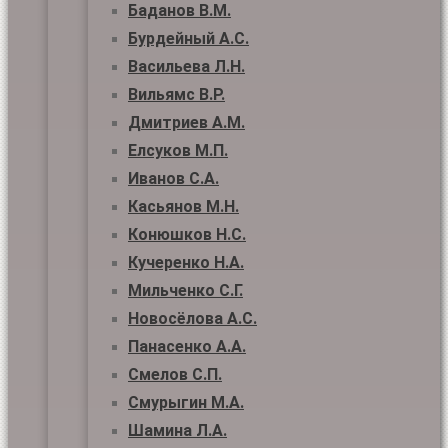
Баданов В.М.
Бурдейный А.С.
Васильева Л.Н.
Вильямс В.Р.
Дмитриев А.М.
Елсуков М.П.
Иванов С.А.
Касьянов М.Н.
Конюшков Н.С.
Кучеренко Н.А.
Мильченко С.Г.
Новосёлова А.С.
Панасенко А.А.
Смелов С.П.
Смурыгин М.А.
Шамина Л.А.