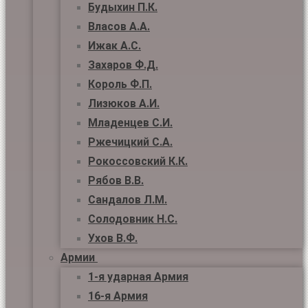
Будыхин П.К.
Власов А.А.
Ижак А.С.
Захаров Ф.Д.
Король Ф.П.
Лизюков А.И.
Младенцев С.И.
Ржечицкий С.А.
Рокоссовский К.К.
Рябов В.В.
Сандалов Л.М.
Солодовник Н.С.
Ухов В.Ф.
Армии
1-я ударная Армия
16-я Армия