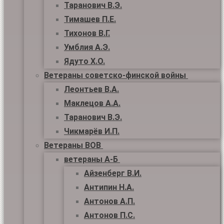
Таранович В.Э.
Тимашев П.Е.
Тихонов В.Г.
Умблия А.Э.
Ядуто Х.О.
Ветераны советско-финской войны
Леонтьев В.А.
Маклецов А.А.
Таранович В.Э.
Чикмарёв И.П.
Ветераны ВОВ
ветераны А-Б
Айзенберг В.И.
Антипин Н.А.
Антонов А.П.
Антонов П.С.