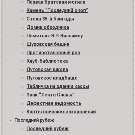
Первая братская могила
Камень “Последний окоп”
Стела 35-й бригады
Домик обходчика
Памятник В.Р. Вильямсу
Шуховская башня
Противотанковый ров
Клуб-библиотека
Луговская школа
Луговское кладбище
Табличка на здании кассы
Знак “Лента Славы”
Дефектная ведомость
Карты воинских захоронений
Последний рубеж
Последний рубеж