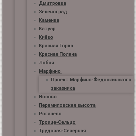
Дмитровка
Зеленоград
Каменка
Катуар
Киёво
Красная Горка
Красная Поляна
Лобня
Марфино
Проект Марфино-Федоскинского
заказника
Носово
Перемиловская высота
Рогачёво
Троице-Сельцо
Трудовая-Северная