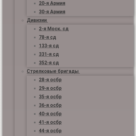
20-я Армия
30-я Армия
Дивизии
2-я Моск. сд
78-я сд
133-я сд
331-я сд
352-я сд
Стрелковые бригады
28-я осбр
29-я осбр
35-я осбр
36-я осбр
40-я осбр
41-я осбр
44-я осбр