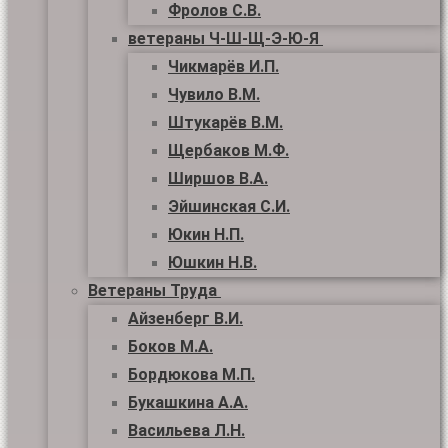
Фролов С.В.
ветераны Ч-Ш-Щ-Э-Ю-Я
Чикмарёв И.П.
Чувило В.М.
Штукарёв В.М.
Щербаков М.Ф.
Ширшов В.А.
Эйшинская С.И.
Юкин Н.П.
Юшкин Н.В.
Ветераны Труда
Айзенберг В.И.
Боков М.А.
Бордюкова М.П.
Букашкина А.А.
Васильева Л.Н.