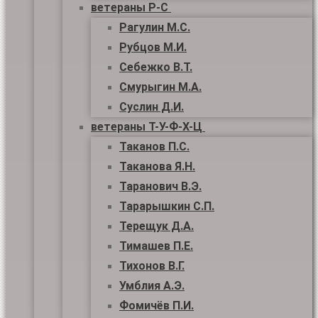
ветераны Р-С
Рагулин М.С.
Рубцов М.И.
Себежко В.Т.
Смурыгин М.А.
Суслин Д.И.
ветераны Т-У-Ф-Х-Ц
Таканов П.С.
Таканова Я.Н.
Таранович В.Э.
Тарарышкин С.П.
Терещук Д.А.
Тимашев П.Е.
Тихонов В.Г.
Умблия А.Э.
Фомичёв П.И.