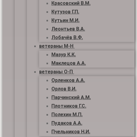
Красовский В.М.
Кутузов Г.П.
Кутьин М.И.
Леонтьев В.А.
Лобачёв В.Ф.
ветераны М-Н
Мазур К.К.
Маклецов А.А.
ветераны О-П
Орленков А.А.
Орлов В.И.
Парчинский А.М.
Плотников Г.С.
Полехин М.П.
Пудаков А.А.
Пчельников Н.И.