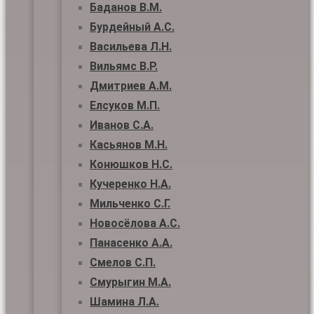
Баданов В.М.
Бурдейный А.С.
Васильева Л.Н.
Вильямс В.Р.
Дмитриев А.М.
Елсуков М.П.
Иванов С.А.
Касьянов М.Н.
Конюшков Н.С.
Кучеренко Н.А.
Мильченко С.Г.
Новосёлова А.С.
Панасенко А.А.
Смелов С.П.
Смурыгин М.А.
Шамина Л.А.