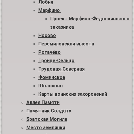
Лобня
Марфино
Проект Марфино-Федоскинского
заказника
Носово
Перемиловская высота
Рогачёво
Троице-Сельцо
Трудовая-Северная
Фоминское
Шолохово
Карты воинских захоронений
Аллея Памяти
Памятник Солдату
Братская Могила
Место землянки