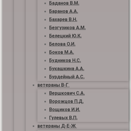
Баданов В.М.
Баранов А.А.
Бахарев В.Н.
Безгузиков А.М.
Белецкий Ю.К.
Белова О.И.
Боков М.А.
Будников Н.С.
Букашкина А.А.
Бурдейный А.С.
ветераны В-Г
Вершкович С.А.
Ворожцов П.Д.
Вощиков И.И.
Гулевых В.П.
ветераны Д-Е-Ж