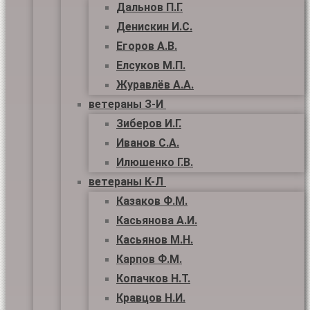
Дальнов П.Г.
Денискин И.С.
Егоров А.В.
Елсуков М.П.
Журавлёв А.А.
ветераны З-И
Зиберов И.Г.
Иванов С.А.
Илюшенко Г.В.
ветераны К-Л
Казаков Ф.М.
Касьянова А.И.
Касьянов М.Н.
Карпов Ф.М.
Копачков Н.Т.
Кравцов Н.И.