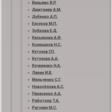
Вильямс В.Р.
Дмитриев А.М.
Дубенко А.П.
Елсуков М.П.
Зобкова Е.Д.
Касьянова А.И.
Конюшков Н.С.
Кутузов Г.П.
Кутузова А.А.
Кучеренко Н.А.
Ларин И.В.
Мильченко С.Г.
Новосёлова А.С.
Панасенко А.А.
Работнов Т.А.
Рагулин М.С.