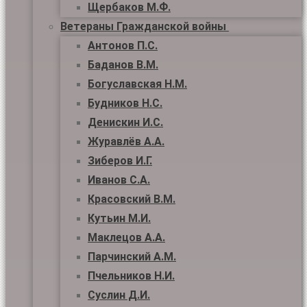
Щербаков М.Ф.
Ветераны Гражданской войны
Антонов П.С.
Баданов В.М.
Богуславская Н.М.
Будников Н.С.
Денискин И.С.
Журавлёв А.А.
Зиберов И.Г.
Иванов С.А.
Красовский В.М.
Кутьин М.И.
Маклецов А.А.
Парчинский А.М.
Пчельников Н.И.
Суслин Д.И.