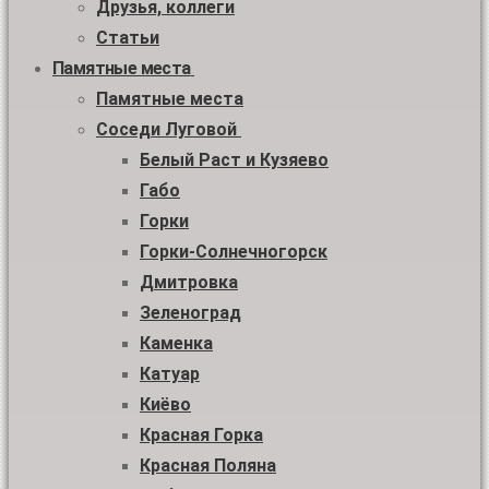
Друзья, коллеги
Статьи
Памятные места
Памятные места
Соседи Луговой
Белый Раст и Кузяево
Габо
Горки
Горки-Солнечногорск
Дмитровка
Зеленоград
Каменка
Катуар
Киёво
Красная Горка
Красная Поляна