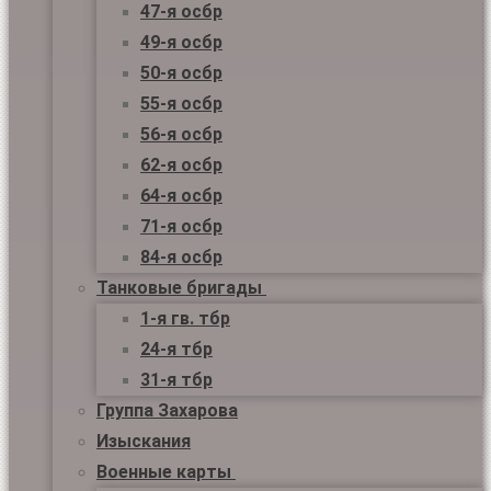
47-я осбр
49-я осбр
50-я осбр
55-я осбр
56-я осбр
62-я осбр
64-я осбр
71-я осбр
84-я осбр
Танковые бригады
1-я гв. тбр
24-я тбр
31-я тбр
Группа Захарова
Изыскания
Военные карты